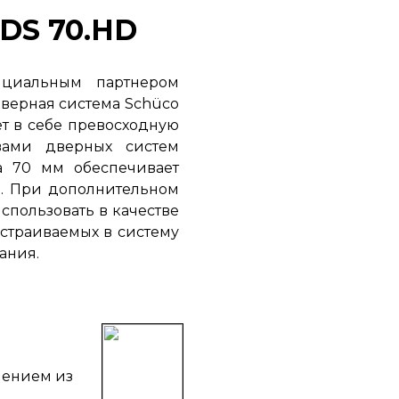
DS 70.HD
циальным партнером
верная система Schüco
ает в себе превосходную
вами дверных систем
а 70 мм обеспечивает
и. При дополнительном
пользовать в качестве
страиваемых в систему
ания.
нением из