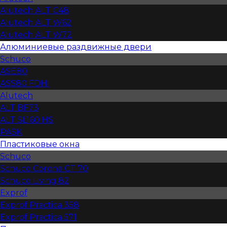
Alutech АLT C48
Alutech АLT W62
Alutech АLT W72
Алюминиевые раздвижные двери
Schuco
ASE80
ASS80 FDHI
Alutech
ALT BF73
ALT SL160 HS
PASK
Пластиковые окна
Schuco
Schuco Corona CT 70
Schuco Living 82
Exprof
Exprof Practica 358
Exprof Practica 571