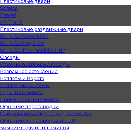
Пластиковые двери
Schuco
Exprof
VP-Trend
Пластиковые раздвижные двери
SCHUCO Corona S74
SCHUCO EasySlide
SCHUCO ThermoSlide SI 82
Фасады
Стоечно-ригельные фасады
Безрамное остекление
Роллеты и Ворота
Роллетные системы
Гаражные ворота
Промышленные ворота
Офисные перегородки
Стационарные перегородки STATUS
Офисные перегородки ALT 111
Зимние сады из илюминия