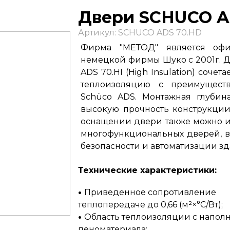
Двери SCHUCO A
Артикул: SCHUCO ADS 70.HD
Фирма "МЕТОД" является офи
немецкой фирмы Шуко с 2001г. Д
ADS 70.HI (High Insulation) сочет
теплоизоляцию с преимущест
Schüco ADS. Монтажная глубин
высокую прочность конструкци
оснащении двери также можно ис
многофункциональных дверей, в
безопасности и автоматизации зд
Технические характеристики:
Приведенное сопротивление
теплопередаче до 0,66 (м²×°С/Вт);
Область теплоизоляции с напол
пеноматериала;