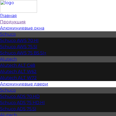
Главная
Продукция
Алюминиевые окна
Schuco
Schuco AWS 70.HI
Schuco AWS 75.SI
Schuco AWS 75 BS.SI+
Alutech
Alutech АLT C48
Alutech АLT W62
Alutech АLT W72
Алюминиевые двери
Schuco
Schuco ADS 70.HD
Schuco ADS 75 HD.HI
Schuco ADS 75.SI
Alutech