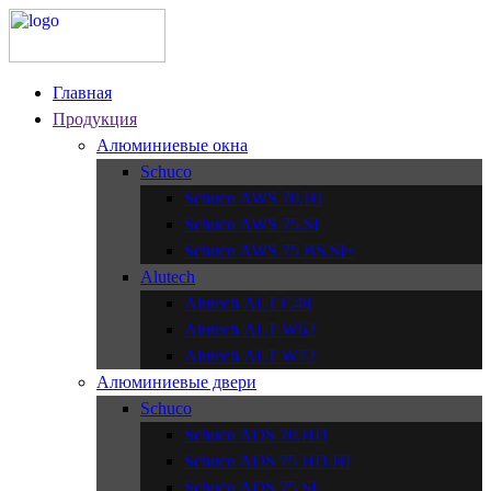
Главная
Продукция
Алюминиевые окна
Schuco
Schuco AWS 70.HI
Schuco AWS 75.SI
Schuco AWS 75 BS.SI+
Alutech
Alutech АLT C48
Alutech АLT W62
Alutech АLT W72
Алюминиевые двери
Schuco
Schuco ADS 70.HD
Schuco ADS 75 HD.HI
Schuco ADS 75.SI