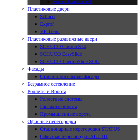
Exprof Practica 571
Пластиковые двери
Schuco
Exprof
VP-Trend
Пластиковые раздвижные двери
SCHUCO Corona S74
SCHUCO EasySlide
SCHUCO ThermoSlide SI 82
Фасады
Стоечно-ригельные фасады
Безрамное остекление
Роллеты и Ворота
Роллетные системы
Гаражные ворота
Промышленные ворота
Офисные перегородки
Стационарные перегородки STATUS
Офисные перегородки ALT 111