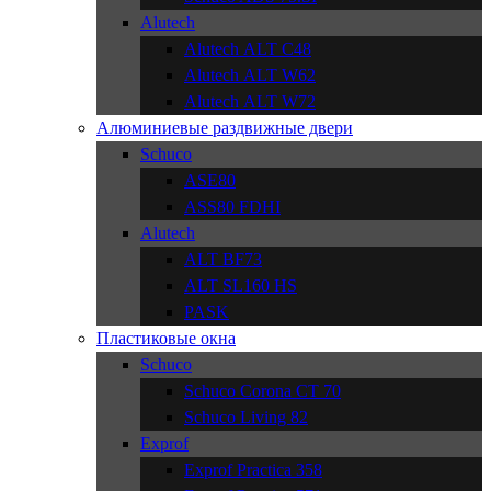
Alutech
Alutech АLT C48
Alutech АLT W62
Alutech АLT W72
Алюминиевые раздвижные двери
Schuco
ASE80
ASS80 FDHI
Alutech
ALT BF73
ALT SL160 HS
PASK
Пластиковые окна
Schuco
Schuco Corona CT 70
Schuco Living 82
Exprof
Exprof Practica 358