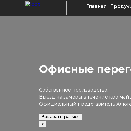
Главная
Продук
Офисные перего
Собственное производство;
Выезд на замеры в течение кротчай
Официальный представитель Алютех 
Заказать расчет
х