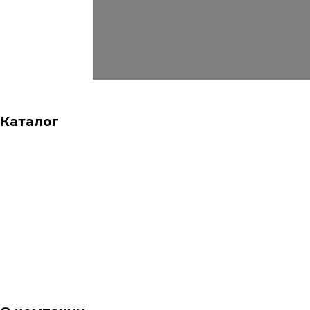
Каталог
Алюминиевые окна
Алюминиевые двери
Алюминиевые раздвижные двери
Пластиковые окна
Пластиковые двери
Пластиковые раздвижные двери
Фасады
Офисные перегородки
Зимние сады