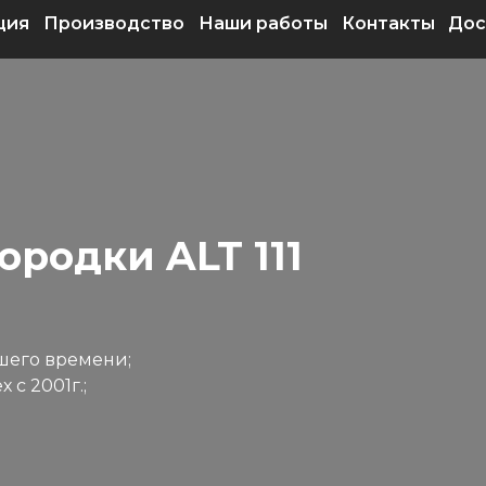
ция
Производство
Наши работы
Контакты
Дос
родки ALT 111
шего времени;
с 2001г.;