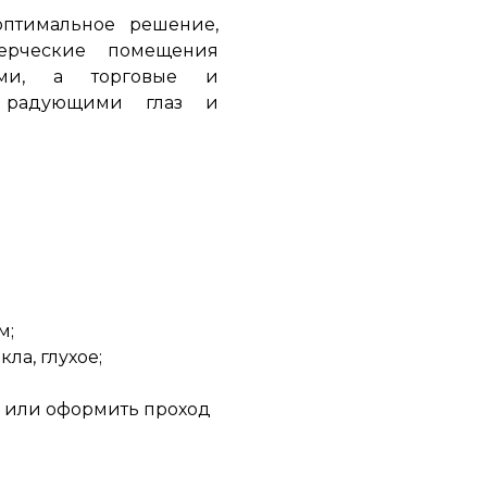
оптимальное решение,
ерческие помещения
ыми, а торговые и
– радующими глаз и
м;
ла, глухое;
 или оформить проход