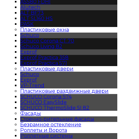
ASS80 FDHI
Alutech
ALT BF73
ALT SL160 HS
PASK
Пластиковые окна
Schuco
Schuco Corona CT 70
Schuco Living 82
Exprof
Exprof Practica 358
Exprof Practica 571
Пластиковые двери
Schuco
Exprof
VP-Trend
Пластиковые раздвижные двери
SCHUCO Corona S74
SCHUCO EasySlide
SCHUCO ThermoSlide SI 82
Фасады
Стоечно-ригельные фасады
Безрамное остекление
Роллеты и Ворота
Роллетные системы