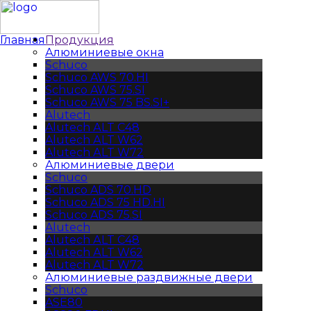
Главная
Продукция
Алюминиевые окна
Schuco
Schuco AWS 70.HI
Schuco AWS 75.SI
Schuco AWS 75 BS.SI+
Alutech
Alutech АLT C48
Alutech АLT W62
Alutech АLT W72
Алюминиевые двери
Schuco
Schuco ADS 70.HD
Schuco ADS 75 HD.HI
Schuco ADS 75.SI
Alutech
Alutech АLT C48
Alutech АLT W62
Alutech АLT W72
Алюминиевые раздвижные двери
Schuco
ASE80