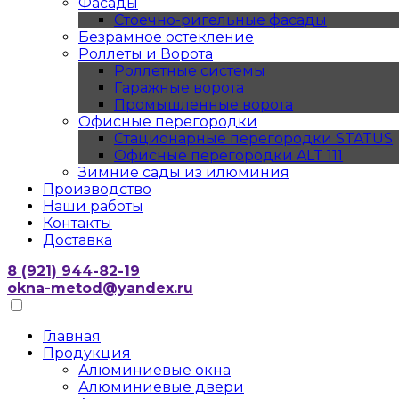
Фасады
Стоечно-ригельные фасады
Безрамное остекление
Роллеты и Ворота
Роллетные системы
Гаражные ворота
Промышленные ворота
Офисные перегородки
Стационарные перегородки STATUS
Офисные перегородки ALT 111
Зимние сады из илюминия
Производство
Наши работы
Контакты
Доставка
8 (921) 944-82-19
okna-metod@yandex.ru
Главная
Продукция
Алюминиевые окна
Алюминиевые двери