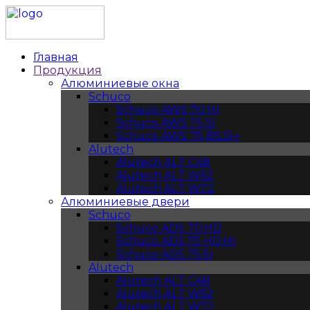
Главная
Продукция
Алюминиевые окна
Schuco
Schuco AWS 70.HI
Schuco AWS 75.SI
Schuco AWS 75 BS.SI+
Alutech
Alutech АLT C48
Alutech АLT W62
Alutech АLT W72
Алюминиевые двери
Schuco
Schuco ADS 70.HD
Schuco ADS 75 HD.HI
Schuco ADS 75.SI
Alutech
Alutech АLT C48
Alutech АLT W62
Alutech АLT W72