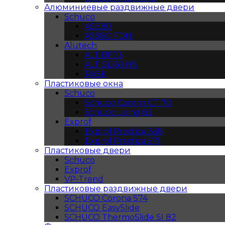
Алюминиевые раздвижные двери
Schuco
ASE80
ASS80 FDHI
Alutech
ALT BF73
ALT SL160 HS
PASK
Пластиковые окна
Schuco
Schuco Corona CT 70
Schuco Living 82
Exprof
Exprof Practica 358
Exprof Practica 571
Пластиковые двери
Schuco
Exprof
VP-Trend
Пластиковые раздвижные двери
SCHUCO Corona S74
SCHUCO EasySlide
SCHUCO ThermoSlide SI 82