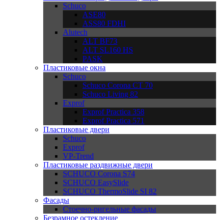
Schuco
ASE80
ASS80 FDHI
Alutech
ALT BF73
ALT SL160 HS
PASK
Пластиковые окна
Schuco
Schuco Corona CT 70
Schuco Living 82
Exprof
Exprof Practica 358
Exprof Practica 571
Пластиковые двери
Schuco
Exprof
VP-Trend
Пластиковые раздвижные двери
SCHUCO Corona S74
SCHUCO EasySlide
SCHUCO ThermoSlide SI 82
Фасады
Стоечно-ригельные фасады
Безрамное остекление