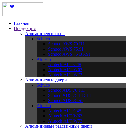
Главная
Продукция
Алюминиевые окна
Schuco
Schuco AWS 70.HI
Schuco AWS 75.SI
Schuco AWS 75 BS.SI+
Alutech
Alutech АLT C48
Alutech АLT W62
Alutech АLT W72
Алюминиевые двери
Schuco
Schuco ADS 70.HD
Schuco ADS 75 HD.HI
Schuco ADS 75.SI
Alutech
Alutech АLT C48
Alutech АLT W62
Alutech АLT W72
Алюминиевые раздвижные двери